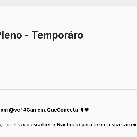
 Pleno - Temporáro
balho: Remoto
a com @vc! #CarreiraQueConecta
🚀❤️
ações. E você escolher a Riachuelo para fazer a sua carre