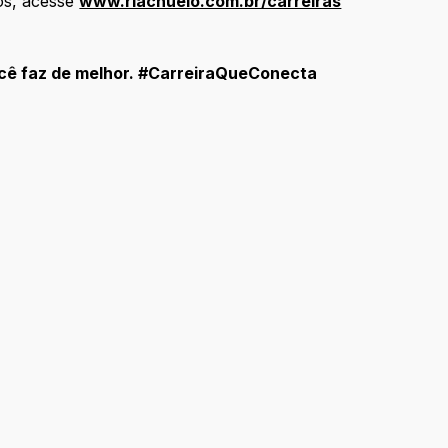
os, acesse
www.riachuelo.com.br/carreiras
ocê faz de melhor. #CarreiraQueConecta