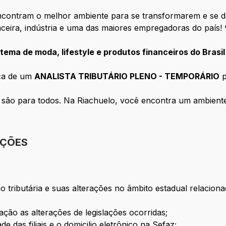
ontram o melhor ambiente para se transformarem e se de
anceira, indústria e uma das maiores empregadoras do país!
tema de moda, lifestyle e produtos financeiros do Brasil
ca de um
ANALISTA TRIBUTÁRIO PLENO - TEMPORÁRIO
p
ão para todos. Na Riachuelo, você encontra um ambiente 
IÇÕES
o tributária e suas alterações no âmbito estadual relacio
ção as alterações de legislações ocorridas;
 das filiais e o domicilio eletrônico na Sefaz;