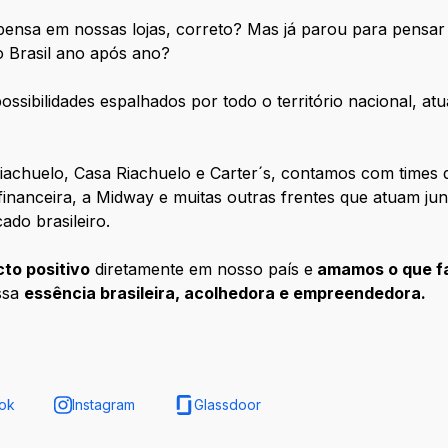
ensa em nossas lojas, correto? Mas já parou para pensar 
 Brasil ano após ano?
ossibilidades espalhados por todo o território nacional, a
iachuelo, Casa Riachuelo e Carter´s, contamos com times d
 financeira, a Midway e muitas outras frentes que atuam j
do brasileiro.
to positivo
diretamente em nosso país e
amamos o que f
ssa
essência brasileira, acolhedora e empreendedora
.
ok
Instagram
Glassdoor