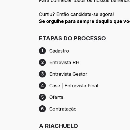
Para conhecer todos os nossos benefíci
Curtiu? Então candidate-se agora!
Se orgulhe para sempre daquilo que v
ETAPAS DO PROCESSO
Cadastro
1
Etapa 1: Cadastro
Entrevista RH
2
Etapa 2: Entrevista RH
Entrevista Gestor
3
Etapa 3: Entrevista Gestor
Case | Entrevista Final
4
Etapa 4: Case | Entrevista Final
Oferta
5
Etapa 5: Oferta
Contratação
6
Etapa 6: Contratação
A RIACHUELO