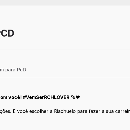
PCD
Efetivo
ém para PcD
para PcD
a com você! #VemSerRCHLOVER
🚀❤️
ações. E você escolher a Riachuelo para fazer a sua carre