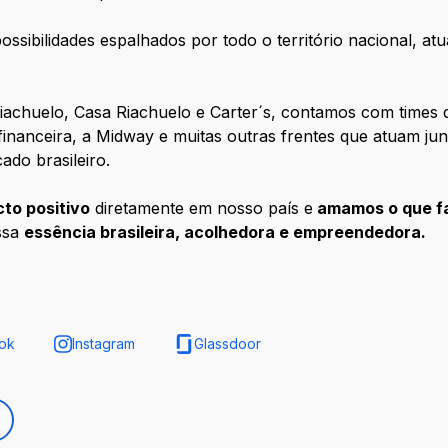
ossibilidades espalhados por todo o território nacional, a
iachuelo, Casa Riachuelo e Carter´s, contamos com times d
 financeira, a Midway e muitas outras frentes que atuam j
do brasileiro.
to positivo
diretamente em nosso país e
amamos o que f
ssa
essência brasileira, acolhedora e empreendedora
.
ok
Instagram
Glassdoor