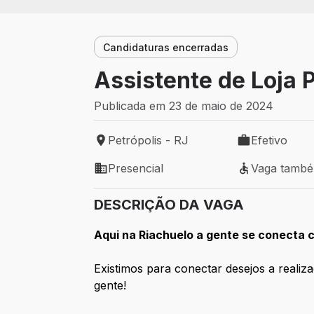
Candidaturas encerradas
Assistente de Loja 
Publicada em 23 de maio de 2024
Petrópolis - RJ
Efetivo
Local de trabalho: Petrópolis - RJ
Tipo de vaga: 
Presencial
Vaga tamb
Modelo de trabalho: Presencial
Vaga também 
DESCRIÇÃO DA VAGA
Aqui na Riachuelo a gente se conect
Existimos para conectar desejos a realiz
gente!