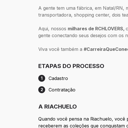
A gente tem uma fábrica, em Natal/RN, ma
transportadora, shopping center, dois te
Aqui, nossos
milhares de RCHLOVERS,
gente conectando seus desejos com os no
Viva você também a
#CarreiraQueCone
ETAPAS DO PROCESSO
Cadastro
1
Etapa 1: Cadastro
Contratação
2
Etapa 2: Contratação
A RIACHUELO
Quando você pensa na Riachuelo, você p
receberem as coleções que conquistam o