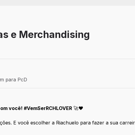
as e Merchandising
Efetivo
ém para PcD
para PcD
a com você! #VemSerRCHLOVER
🚀❤️
ações. E você escolher a Riachuelo para fazer a sua carre