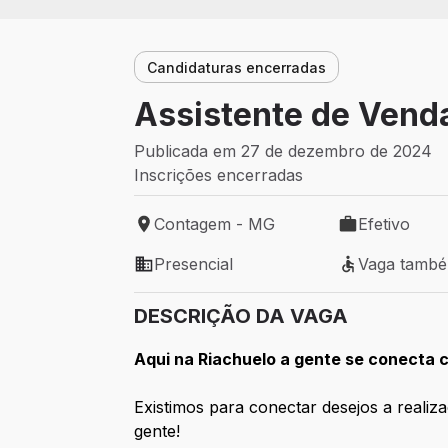
Candidaturas encerradas
Assistente de Vend
Publicada em 27 de dezembro de 2024
Inscrições encerradas
Contagem - MG
Efetivo
Local de trabalho: Contagem - MG
Tipo de vaga: 
Presencial
Vaga tamb
Modelo de trabalho: Presencial
Vaga também 
DESCRIÇÃO DA VAGA
Aqui na Riachuelo a gente se conect
Existimos para conectar desejos a realiz
gente!