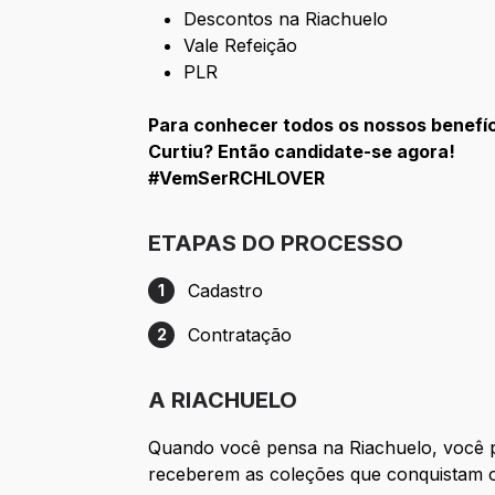
Descontos na Riachuelo
Vale Refeição
PLR
Para conhecer todos os nossos benefí
Curtiu? Então candidate-se agora!
#VemSerRCHLOVER
ETAPAS DO PROCESSO
Cadastro
1
Etapa 1: Cadastro
Contratação
2
Etapa 2: Contratação
A RIACHUELO
Quando você pensa na Riachuelo, você p
receberem as coleções que conquistam o