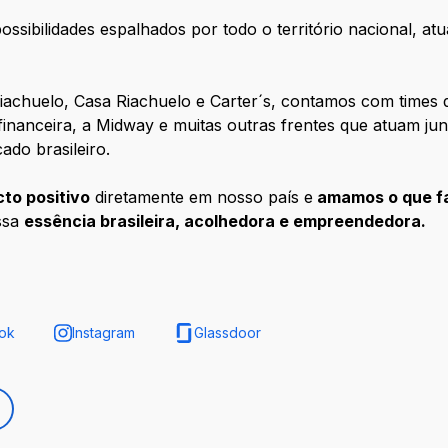
ossibilidades espalhados por todo o território nacional, a
iachuelo, Casa Riachuelo e Carter´s, contamos com times d
 financeira, a Midway e muitas outras frentes que atuam j
do brasileiro.
to positivo
diretamente em nosso país e
amamos o que f
ssa
essência brasileira, acolhedora e empreendedora
.
ok
Instagram
Glassdoor