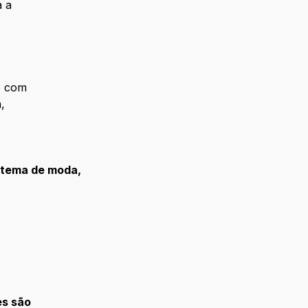
a a
o com
,
stema de moda,
es são