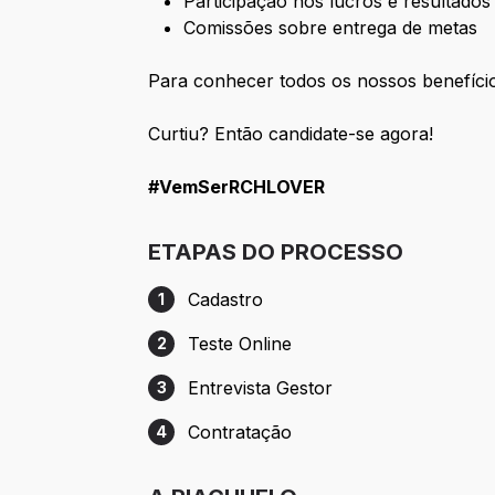
Participação nos lucros e resultados
Comissões sobre entrega de metas
Para conhecer todos os nossos benefíci
Curtiu? Então candidate-se agora!
#VemSerRCHLOVER
ETAPAS DO PROCESSO
Cadastro
1
Etapa 1: Cadastro
Teste Online
2
Etapa 2: Teste Online
Entrevista Gestor
3
Etapa 3: Entrevista Gestor
Contratação
4
Etapa 4: Contratação