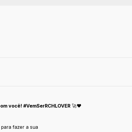
a com você! #VemSerRCHLOVER
🚀❤️
 para fazer a sua