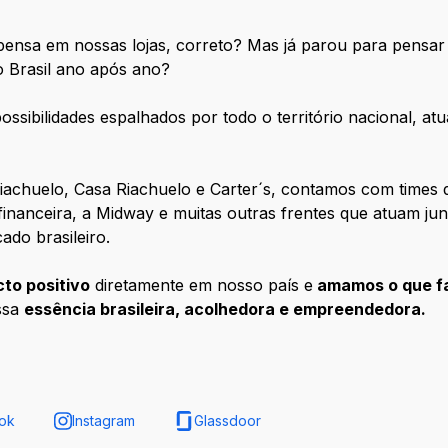
ensa em nossas lojas, correto? Mas já parou para pensar 
 Brasil ano após ano?
ossibilidades espalhados por todo o território nacional, a
iachuelo, Casa Riachuelo e Carter´s, contamos com times d
 financeira, a Midway e muitas outras frentes que atuam j
do brasileiro.
to positivo
diretamente em nosso país e
amamos o que f
ssa
essência brasileira, acolhedora e empreendedora
.
ok
Instagram
Glassdoor