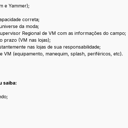
am e Yammer);
apacidade correta;
universe da moda;
Supervisor Regional de VM com as informações do campo;
o prazo (VM nas lojas);
stantemente nas lojas de sua responsabilidade;
 de VM (equipamento, manequim, splash, periféricos, etc).
u saiba:
ndo;