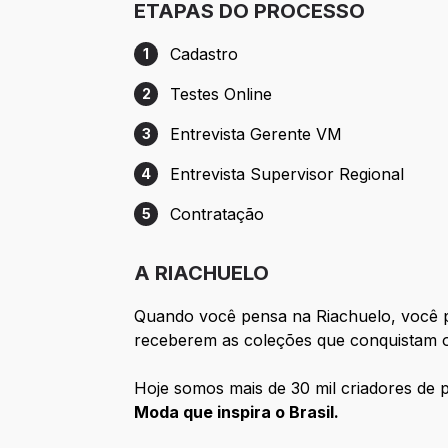
ETAPAS DO PROCESSO
Cadastro
1
Etapa 1: Cadastro
Testes Online
2
Etapa 2: Testes Online
Entrevista Gerente VM
3
Etapa 3: Entrevista Gerente VM
Entrevista Supervisor Regional
4
Etapa 4: Entrevista Supervisor Regional
Contratação
5
Etapa 5: Contratação
A RIACHUELO
Quando você pensa na Riachuelo, você p
receberem as coleções que conquistam o
Hoje somos mais de 30 mil criadores de p
Moda que inspira o Brasil.