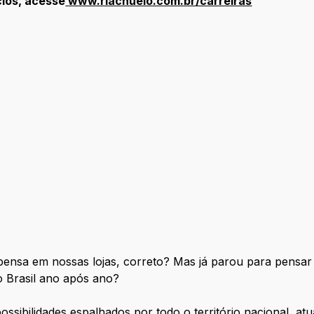
cios, acesse
www.riachuelo.com.br/carreiras
ensa em nossas lojas, correto? Mas já parou para pensar 
 Brasil ano após ano?
ossibilidades espalhados por todo o território nacional, a