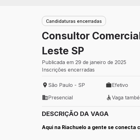
Candidaturas encerradas
Consultor Comercia
Leste SP
Publicada em 29 de janeiro de 2025
Inscrições encerradas
São Paulo - SP
Efetivo
Local de trabalho: São Paulo - SP
Tipo de vaga: 
Presencial
Vaga tamb
Modelo de trabalho: Presencial
Vaga também 
DESCRIÇÃO DA VAGA
Aqui na Riachuelo a gente se conect