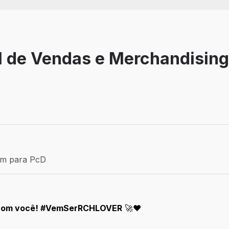
l de Vendas e Merchandising
Efetivo
ém para PcD
para PcD
a com você! #VemSerRCHLOVER
🚀❤️