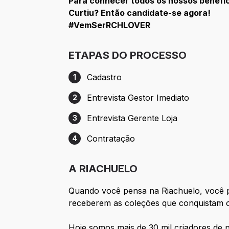
Para conhecer todos os nossos benefí
Curtiu? Então candidate-se agora!
#VemSerRCHLOVER
ETAPAS DO PROCESSO
Cadastro
1
Etapa 1: Cadastro
Entrevista Gestor Imediato
2
Etapa 2: Entrevista Gestor Imediato
Entrevista Gerente Loja
3
Etapa 3: Entrevista Gerente Loja
Contratação
4
Etapa 4: Contratação
A RIACHUELO
Quando você pensa na Riachuelo, você p
receberem as coleções que conquistam o
Hoje somos mais de 30 mil criadores de p