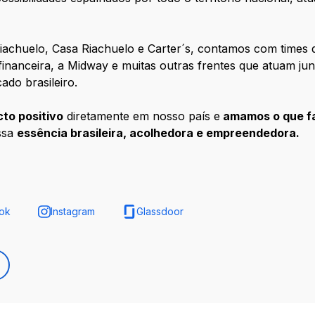
iachuelo, Casa Riachuelo e Carter´s, contamos com times d
 financeira, a Midway e muitas outras frentes que atuam j
do brasileiro.
to positivo
diretamente em nosso país e
amamos o que f
ssa
essência brasileira, acolhedora e empreendedora
.
ok
Instagram
Glassdoor