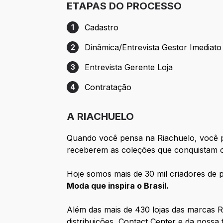
ETAPAS DO PROCESSO
Cadastro
1
Etapa 1: Cadastro
Dinâmica/Entrevista Gestor Imediato
2
Etapa 2: Dinâmica/Entrevista Gestor Imed
Entrevista Gerente Loja
3
Etapa 3: Entrevista Gerente Loja
Contratação
4
Etapa 4: Contratação
A RIACHUELO
Quando você pensa na Riachuelo, você p
receberem as coleções que conquistam o
Hoje somos mais de 30 mil criadores de p
Moda que inspira o Brasil.
Além das mais de 430 lojas das marcas R
distribuições, Contact Center e da nossa